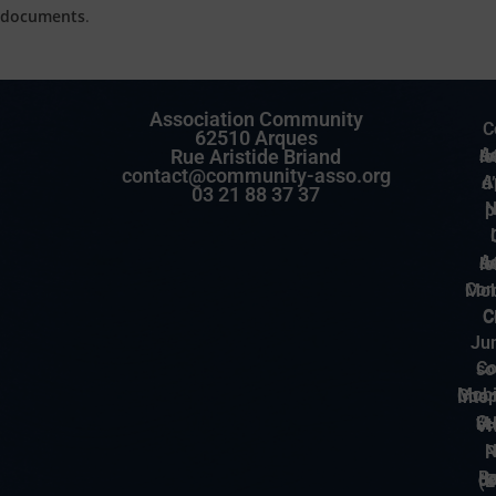
documents
.
Association Community
C
62510 Arques
Rue Aristide Briand
Accuei
contact@community-asso.org
App
03 21 88 37 37
No
Accuei
Conserveri
Coc
Ju
Cohés
Mobilité et C
Cultivons l’
No
Politique de