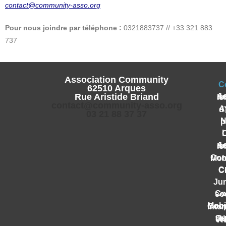
contact@community-asso.org
Pour nous joindre par téléphone :
0321883737 // +33 321 883
737
Association Community
C
62510 Arques
Rue Aristide Briand
Accueil
contact@community-asso.org
App
03 21 88 37 37
No
L
Accueil
Conserverie
Coco
Ju
Cohési
Mobilité et C
Cultivons l’H