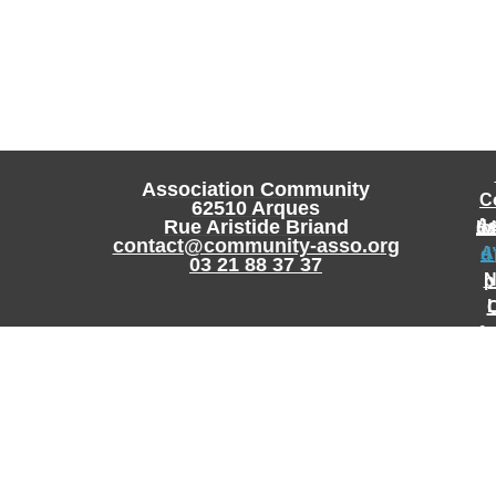
Association Community
C
62510 Arques
Rue Aristide Briand
Accueil
contact@community-asso.org
App
03 21 88 37 37
No
L
Accueil
Conserverie
Coco
Ju
Cohési
Mobilité et C
Cultivons l’H