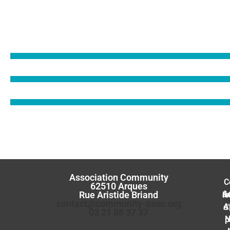
Association Community
C
62510 Arques
Rue Aristide Briand
Accuei
contact@community-asso.org
App
03 21 88 37 37
No