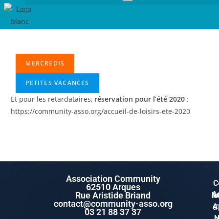
MERCREDIS
PETITES VACANCES
Et pour les retardataires,
réservation pour l’été 2020
:
https://community-asso.org/accueil-de-loisirs-ete-2020
Association Community
C
62510 Arques
Rue Aristide Briand
Accuei
contact@community-asso.org
App
03 21 88 37 37
No