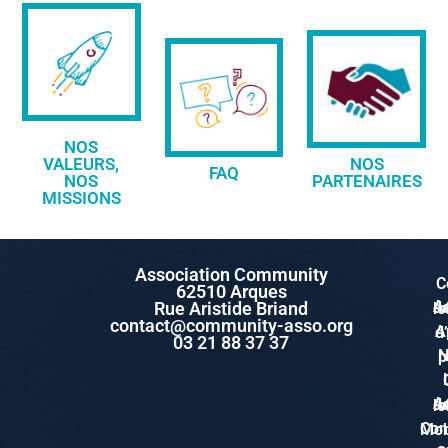
NOS
VALEURS,
NOS
FAQ
NOS
PARTENAIRES
MISSIONS
Association Community
C
62510 Arques
Rue Aristide Briand
Accuei
contact@community-asso.org
App
03 21 88 37 37
No
Accuei
Conserveri